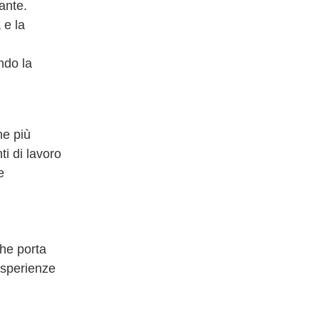
sante.
 e la
ando la
ne più
i di lavoro
e
che porta
esperienze