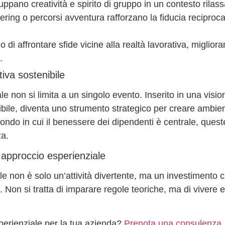
luppano creatività e spirito di gruppo in un contesto rilas
eering o percorsi avventura rafforzano la fiducia reciproca
 di affrontare sfide vicine alla realtà lavorativa, miglior
.
iva sostenibile
le non si limita a un singolo evento. Inserito in una visio
bile
, diventa uno strumento strategico per creare ambient
 mondo in cui il benessere dei dipendenti è centrale, quest
za.
 approccio esperienziale
le
non è solo un’attività divertente, ma un investimento 
. Non si tratta di imparare regole teoriche, ma di vivere 
perienziale per la tua azienda?
Prenota una consulenza