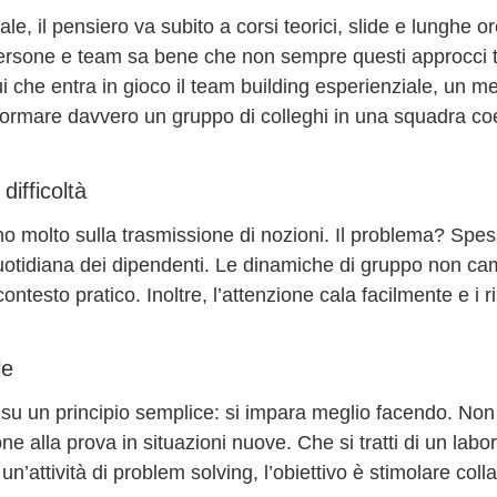
ale
, il pensiero va subito a corsi teorici, slide e lunghe or
persone e team sa bene che non sempre questi approcci t
 che entra in gioco il
team building esperienziale
, un m
sformare davvero un gruppo di colleghi in una
squadra co
difficoltà
ano molto sulla trasmissione di nozioni. Il problema? Spe
à quotidiana dei dipendenti. Le dinamiche di gruppo non c
testo pratico. Inoltre, l’attenzione cala facilmente e i ris
le
su un principio semplice: si impara meglio facendo. Non
e alla prova in situazioni nuove. Che si tratti di un labor
un’attività di problem solving, l’obiettivo è stimolare
coll