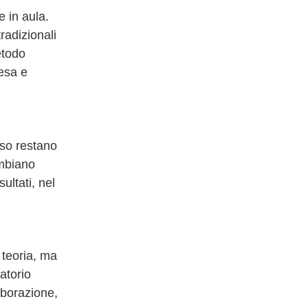
e in aula.
radizionali
etodo
esa e
sso restano
ambiano
ultati, nel
 teoria, ma
atorio
aborazione,