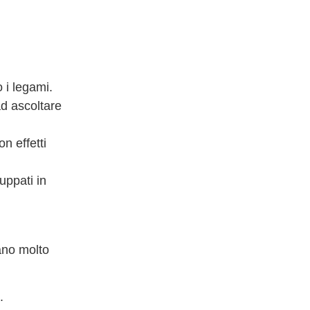
 i legami.
ad ascoltare
on effetti
uppati in
ano molto
.